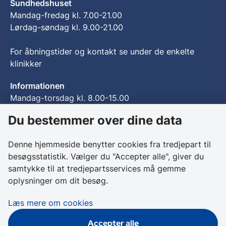
Sundhedshuset
Mandag-fredag kl. 7.00-21.00
Lørdag-søndag kl. 9.00-21.00
For åbningstider og kontakt se under de enkelte
klinikker
Informationen
Mandag-torsdag kl. 8.00-15.00
Fredag kl. 8.00-14.30
Du bestemmer over dine data
For lejere
Denne hjemmeside benytter cookies fra tredjepart til
besøgsstatistik. Vælger du "Accepter alle", giver du
For lejere i Sundhedshuset
samtykke til at tredjepartsservices må gemme
oplysninger om dit besøg.
Tilgængelighed
Læs mere om cookies
Læs tilgængelighedserklæringen
Accepter alle